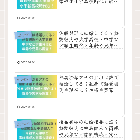
家や小千谷高校時代も調
査！
2025.08.08
佐藤梨那は結婚してる？熱
エンタメ
愛彼氏や大学高校・中学な
ど学生時代と年齢や兄弟も
調査！
2025.08.04
林美沙希アナの旦那は誰で
エンタメ
結婚してる？独身で熱愛彼
氏や現在は？性格や実家も
調査！
2025.08.02
後呂有紗の結婚相手は誰？
エンタメ
熱愛彼氏は中島健人？両親
や兄弟など家族構成と実家