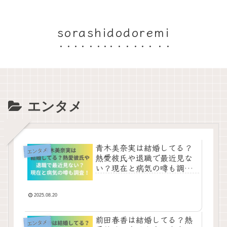
sorashidodoremi
エンタメ
青木美奈実は結婚してる？
エンタメ
熱愛彼氏や退職で最近見な
い？現在と病気の噂も調
査！
2025.08.20
前田春香は結婚してる？熱
エンタメ