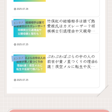
も調査！
2025.07.26
竹俣紅の結婚相手は誰で熱
エンタメ
愛彼氏はカズレーザー？将
棋棋士引退理由や父親母親
と整形も！
2025.07.25
ぷわぷわぽぷらの中の人の
エンタメ
前世が黄ノ星つくりの理由6
選！夜空メルに転生や反射
で顔バレ？
2025.07.25