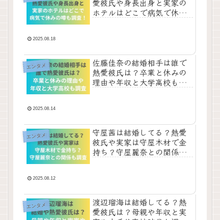
愛彼氏や身長出身と実家の
ホテルはどこで病気で休み
の噂も調査！
2025.08.18
佐藤佳奈の結婚相手は誰で
エンタメ
熱愛彼氏は？卒業と休みの
理由や年収と大学高校も調
査！
2025.08.14
守屋茜は結婚してる？熱愛
エンタメ
彼氏や実家は守屋木材で金
持ち？守屋麗奈との関係も
調査！
2025.08.12
渡辺瑠海は結婚してる？熱
エンタメ
愛彼氏は？母親や年収と実