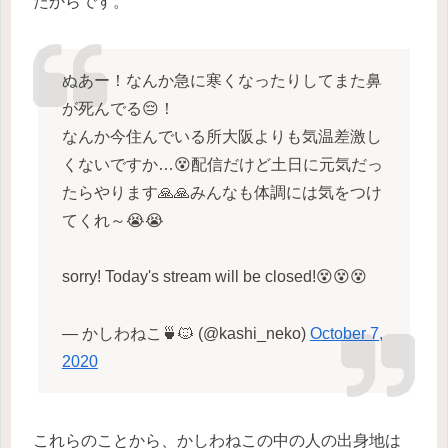
たからです。
ぬあー！なんか急に寒くなったりしてまた鼻
が死んでる😔！
なんか今住んでいる所大阪よりも気温差激し
くないですか…😵配信だけど土日に元気だっ
たらやります🙏🙏みんなも体調には気をつけ
てくれ～😭😭
sorry! Today's stream will be closed!😵😵😵
— かしわねこ🍵🐱 (@kashi_neko)
October 7,
2020
これらのことから、かしわねこの中の人の出身地は