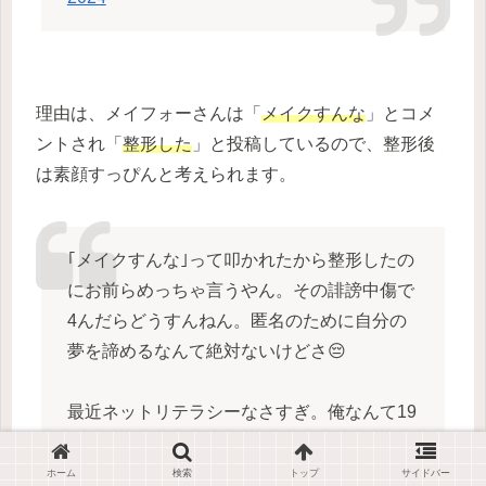
理由は、メイフォーさんは「
メイクすんな
」とコメ
ントされ「
整形した
」と投稿しているので、整形後
は素顔すっぴんと考えられます。
｢メイクすんな｣って叩かれたから整形したの
にお前らめっちゃ言うやん。その誹謗中傷で
4んだらどうすんねん。匿名のために自分の
夢を諦めるなんて絶対ないけどさ😔
最近ネットリテラシーなさすぎ。俺なんて19
年間で一度もアンチとかした事ないよ。
まず嫌いだったら見ないもん笑
ホーム
検索
トップ
サイドバー