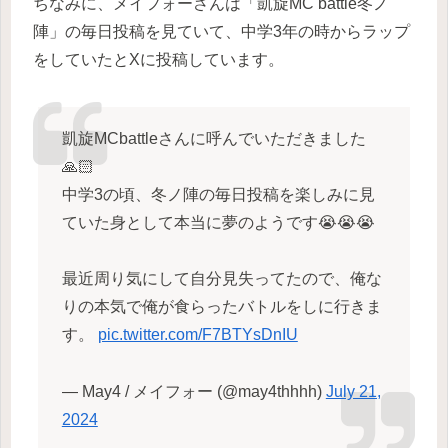
ちなみに、メイフォーさんは「凱旋MC battle冬ノ
陣」の毎日投稿を見ていて、中学3年の時からラップ
をしていたとXに投稿しています。
凱旋MCbattleさんに呼んでいただきました
🙏🏻
中学3の頃、冬ノ陣の毎日投稿を楽しみに見
ていた身として本当に夢のようです😭😭😭
最近周り気にして自分見失ってたので、俺な
りの本気で俺が食らったバトルをしに行きま
す。
pic.twitter.com/F7BTYsDnIU
— May4 / メイフォー (@may4thhhh)
July 21,
2024