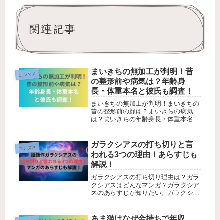
関連記事
まいきちの無加工が判明！昔
エンタメ
の整形前や病気は？年齢身
長・体重本名と彼氏も調査！
まいきちの無加工が判明！まいきちの
昔の整形前の顔は？まいきちの病気
は？まいきちの年齢身長・体重本名な
どプロフィール！まいきちに彼氏はい
る？上記について解決しています。本
記事では、まいきちの無加工が判明！
ガラクシアスの打ち切りと言
エンタメ
昔の整形前や病気は？年齢身長・体重
われる3つの理由！あらすじも
本名...
解説！
ガラクシアスの打ち切り理由は？ガラ
クシアスはどんなマンガ？ガラクシア
スのあらすじが知りたい。ガラクシア
スのマガポケ移籍このような疑問を解
決しています。本記事では、ガラクシ
アスの打ち切りと言われる3つの理
あま猫はなぜ金持ちで年収