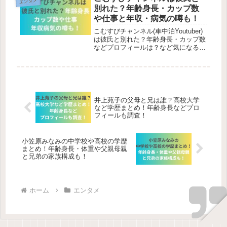
エンタメ
婚や経歴も徹底調査していきます。マ
別れた？年齢身長・カップ数
ジ...
や仕事と年収・病気の噂も！
こむすびチャンネル(車中泊Youtuber)
は彼氏と別れた？年齢身長・カップ数
などプロフィールは？など気になる話
題を深掘りするほか、仕事や年収、病
気の噂といった情報の真相に迫りま
す。
井上苑子の父母と兄は誰？高校大学
など学歴まとめ！年齢身長などプロ
フィールも調査！
小笠原みなみの中学校や高校の学歴
まとめ！年齢身長・体重や父親母親
と兄弟の家族構成も！
ホーム
エンタメ