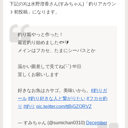
下記のXは水野澄香さん(すみちゃん)「釣りアカウン
ト初投稿」になります。
釣り垢やっと作った！
最近釣り始めました🐟🔰
メインはフカセ、たまにシーバスとか
温かい眼差しで見てね( ᷇- ᷆ ) 🫶🏻
宜しくお願いします
好きなお魚はカサゴ。美味いから。
#釣りガ
ール
#釣り好きな人と繋がりたい
#フカセ釣
り
#釣り
pic.twitter.com/ttBjGZQRVZ
— すみちゃん (@sumichan0310)
December