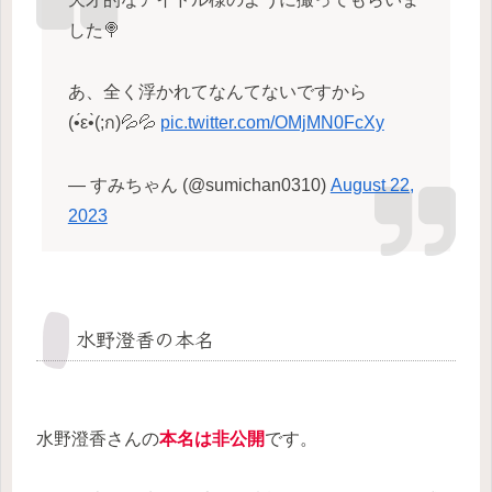
した🍭
あ、全く浮かれてなんてないですから
(•́ε•̀(;ก)💦💦
pic.twitter.com/OMjMN0FcXy
— すみちゃん (@sumichan0310)
August 22,
2023
水野澄香の本名
水野澄香さんの
本名は非公開
です。