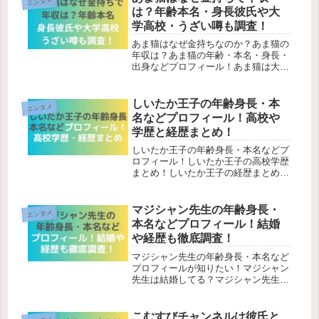
エンタメ
由！あらすじも解説していきます。ガ
は？年齢本名・身長彼氏や大
ラク...
学高校・うざい噂も調査！
あま猫はなぜ金持ちなのか？あま猫の
年収は？あま猫の年齢・本名・身長・
出身などプロフィール！あま猫は大学
や高校はどこか？あま猫がうざいとい
われる噂って何？このような疑問を解
決しています。本記事では、あま猫は
しいたか王子の年齢身長・本
エンタメ
なぜ金持ちで年収は？年齢本名・身長
名などプロフィール！高校や
彼...
学歴と経歴まとめ！
しいたか王子の年齢身長・本名などプ
ロフィール！しいたか王子の高校学歴
まとめ！しいたか王子の経歴まとめ！
このような疑問を解決しています。本
記事では、しいたか王子の年齢身長・
本名などプロフィール！高校学歴・経
マジシャン先生の年齢身長・
エンタメ
歴まとめを徹底調査していきます。し
本名などプロフィール！結婚
い...
や経歴も徹底調査！
マジシャン先生の年齢身長・本名など
プロフィールが知りたい！マジシャン
先生は結婚してる？マジシャン先生の
経歴は？このような疑問を解決してい
ます。本記事では、マジシャン先生の
年齢身長・本名などプロフィール！結
こむすびチャンネルは彼氏と