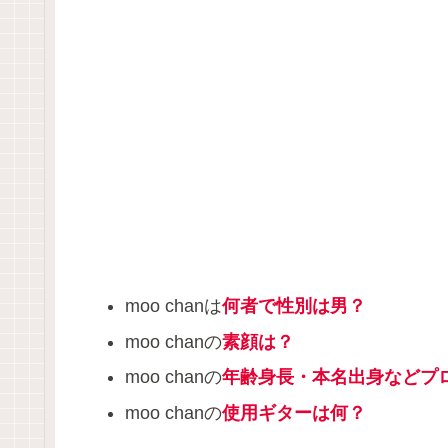
moo chanは
何者で性別は男？
moo chanの
素顔は？
moo chanの
年齢身長・本名出身などプ
moo chanの
使用ギターは何？