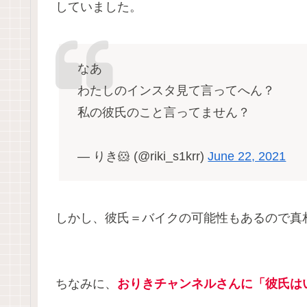
していました。
なあ
わたしのインスタ見て言ってへん？
私の彼氏のこと言ってません？
— りき🐹 (@riki_s1krr)
June 22, 2021
しかし、彼氏＝バイクの可能性もあるので真
ちなみに、
おりきチャンネルさんに「彼氏は