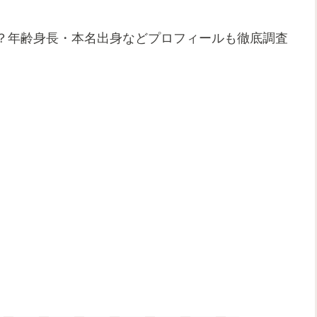
？年齢身長・本名出身などプロフィールも徹底調査