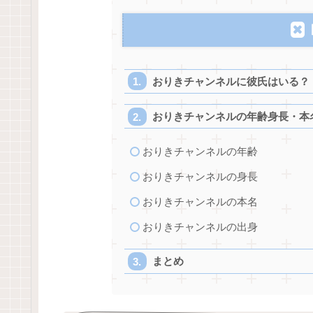
おりきチャンネルに彼氏はいる？
おりきチャンネルの年齢身長・本
おりきチャンネルの年齢
おりきチャンネルの身長
おりきチャンネルの本名
おりきチャンネルの出身
まとめ