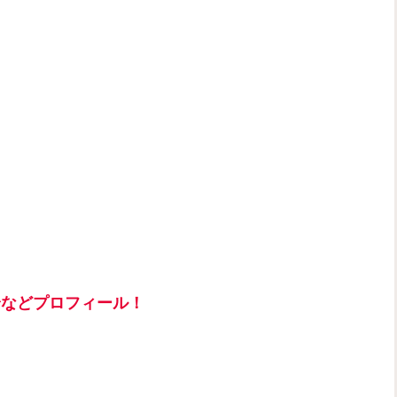
身などプロフィール！