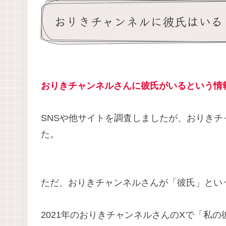
おりきチャンネルに彼氏はいる
おりきチャンネルさんに彼氏がいるという情
SNSや他サイトを調査しましたが、おりき
た。
ただ、おりきチャンネルさんが「彼氏」とい
2021年のおりきチャンネルさんのXで「私