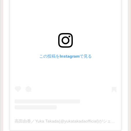
この投稿をInstagramで見る
高田由香／Yuka Takada(@yukatakadaofficial)がシェアした投稿