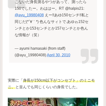
こないだ身長測るやつがあって、測ったら
150でしたー。わははー。RT @halpis21:
@ayu_19980408
えー!!あゆ150センチ!!私と
同じだ(*´∀｀*) 色んなサィトで.あゆゎ152セ
ンチとか153センチとか157センチとか色ん
な情報が（笑）
— ayumi hamasaki (from staff)
(@ayu_19980408)
April 30, 2010
実際に「
身長が150cm以下がコンセプト」のミニモ
ニ。
と並んでも同じくらいの身長でした。